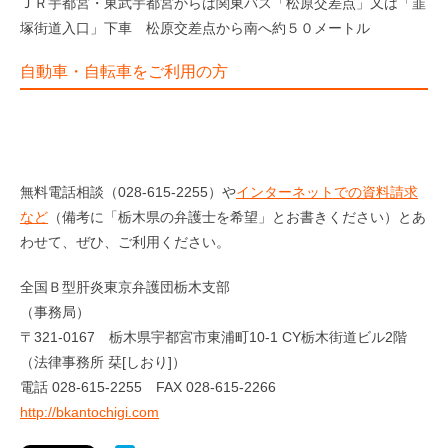
ＪＲ宇都宮・東武宇都宮からは関東バス「松原交差点」又は「韮
塚街道入口」下車 松原交差点から南へ約５０メートル
自動車・自転車をご利用の方
無料電話相談（028-615-2255）や
インターネットでの資料請求
など
（備考に「栃木県の弁護士を希望」とお書きください）とあ
わせて、ぜひ、ご利用ください。
全国Ｂ型肝炎東京弁護団栃木支部
（事務局）
〒321-0167 栃木県宇都宮市東浦町10-1 CY栃木街道ビル2階
（法律事務所 栞[しおり]）
電話 028-615-2255 FAX 028-615-2266
http://bkantochigi.com