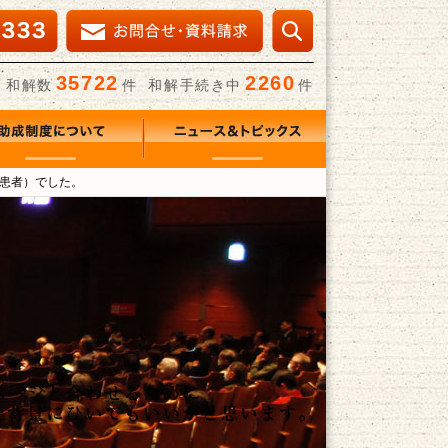
メールでの資料請求
検索
35722
2260
和解数
件
和解手続き中
件
について
ニュース＆トピックス
2患者）でした。