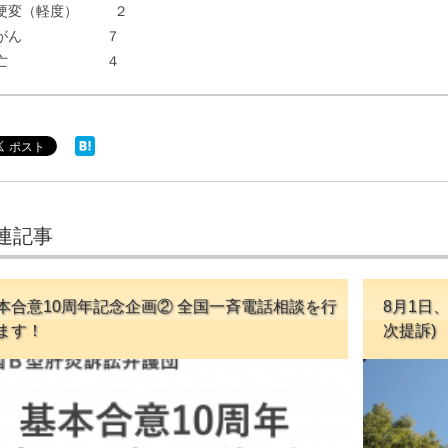
硬変（軽度） ２
肝がん ７
死亡 ４
連記事
本合意10周年記念企画② 全国一斉電話相談を行
8月1日
ます！
次提訴)