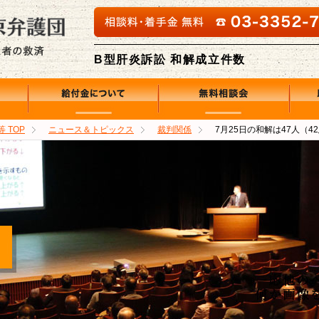
相談料・着手金 無料
B型肝炎訴訟 和解成立件数
給付金について
無料相談会
助成制度
等
TOP
ニュース＆トピックス
裁判関係
7月25日の和解は47人（4