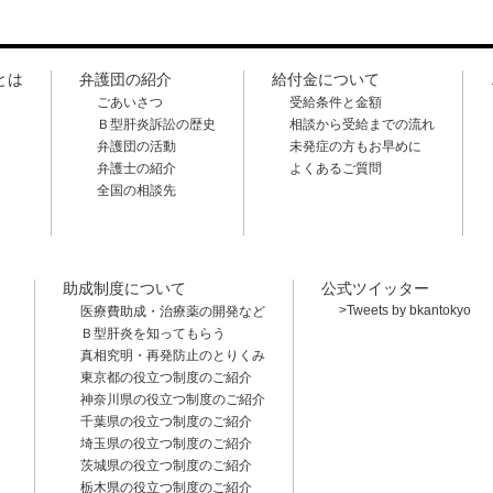
とは
弁護団の紹介
給付金について
ごあいさつ
受給条件と金額
Ｂ型肝炎訴訟の歴史
相談から受給までの流れ
弁護団の活動
未発症の方もお早めに
弁護士の紹介
よくあるご質問
全国の相談先
助成制度について
公式ツイッター
>Tweets by bkantokyo
医療費助成・治療薬の開発など
Ｂ型肝炎を知ってもらう
真相究明・再発防止のとりくみ
東京都の役立つ制度のご紹介
神奈川県の役立つ制度のご紹介
千葉県の役立つ制度のご紹介
埼玉県の役立つ制度のご紹介
茨城県の役立つ制度のご紹介
栃木県の役立つ制度のご紹介