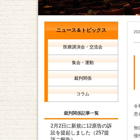
ニュース＆トピックス
20
医療講演会・交流会
集会・運動
裁判関係
コラム
令
裁判関係記事一覧
患
2月2日に新規に12原告の訴
無
訟を提起しました（257提
訴ご報告）