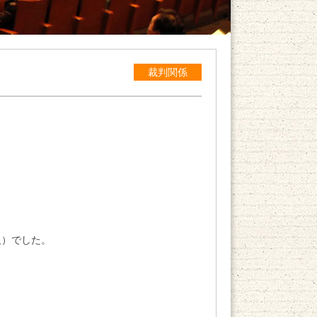
裁判関係
。
人）でした。