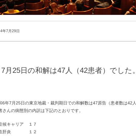
24年7月29日
7月25日の和解は47人（42患者）でした
和6年7月25日の東京地裁・裁判期日での和解数は47原告（患者数は42
者さんの病態別の内訳は下記のとおりです。
症候キャリア １７
慢性肝炎 １２