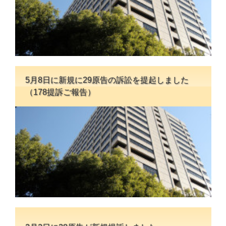
5月8日に新規に29原告の訴訟を提起しました
（178提訴ご報告）