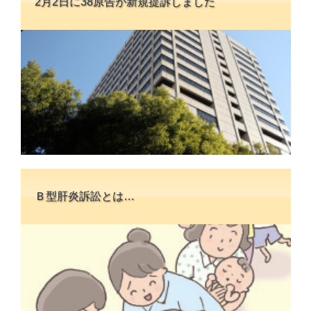
2月2日に38原告が新規提訴しました
Ｂ型肝炎訴訟とは…