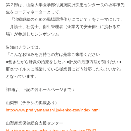
第２部は、山梨大学医学部付属病院肝疾患センター長の坂本穣先
生をコーディネーターとして、
「治療継続のための職場環境作りについて」をテーマにして、
弁護士、社労士、衛生管理者（企業内で安全衛生に携わる立
場）が参加したシンポジウム
告知のチラシでは、
「こんなお悩みをお持ちの方は是非ご来場ください
●働きながら肝炎の治療をしたい ●肝炎の治療方法が知りたい ●
肝炎ウイルスに感染している従業員にどう対応したらよいか?」
となっています。
詳細は、下記の各ホームページまで：
山梨県（チラシの掲載あり）
http://www.pref.yamanashi.jp/kenko-zsn/index.html
山梨産業保健総合支援センター
http://www.yamanashis.johas.go.jp/seminar/2932