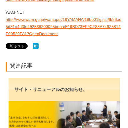
WAM-NET
http://www.wam.go.jp/wamappl/19YAMANA/19bb01kj.nsf/fb86ad
5d31e4d3fe492568200025beba/E19BD73EF9CF38A74925814
F00520FA1?OpenDocument
関連記事
サイト・リニューアルのお知らせ。