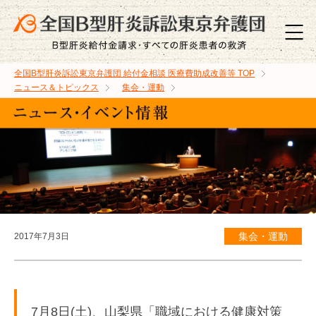
全国B型肝炎訴訟東京弁護団 給付金相談 医療費助成改善等
TOP
ニュース＆トピックス
集会・運動
集会・運動
2017年7月3日
7月8日(土)、山梨県「職域における健康対策